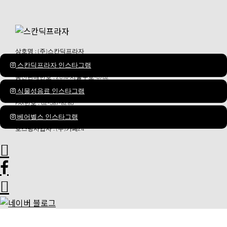
상호명 : (주)스칸딕프라자
대표이사 : 최종훈
스칸딕프라자 인스타그램
사업자등록번호 : 107-87-65552
사업자정보확인
통신판매번호 : 2014-서울구로-0702
서울특별시 서초구 반포대로30길81 1202호 (서초동,웅진타워)
식물성음료 인스타그램
전화번호 : 02-856-8700
FAX번호 : 02-587-8286
문의메일 :
admin0203@scandicplaza.com
베어벨스 인스타그램
개인정보 관리 및 책임자 : 김혜정
호스팅사업자 : (주)카페24


