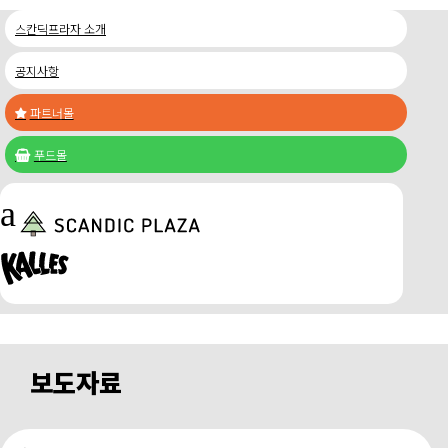
스칸딕프라자 소개
공지사항
파트너몰

푸드몰

a
보도자료