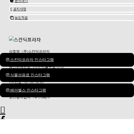
문의하기

공지사항

보도자료

상호명 : (주)스칸딕프라자
대표이사 : 최종훈
스칸딕프라자 인스타그램
사업자등록번호 : 107-87-65552
사업자정보확인
통신판매번호 : 2014-서울구로-0702
서울특별시 서초구 반포대로30길81 1202호 (서초동,웅진타워)
식물성음료 인스타그램
전화번호 : 02-856-8700
FAX번호 : 02-587-8286
문의메일 :
admin0203@scandicplaza.com
베어벨스 인스타그램
개인정보 관리 및 책임자 : 김혜정
호스팅사업자 : (주)카페24


