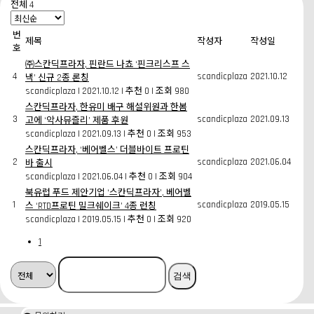
전체 4
번
제목
작성자
작성일
호
㈜스칸딕프라자, 핀란드 나쵸 ‘핀크리스프 스
4
scandicplaza
2021.10.12
낵’ 신규 2종 론칭
scandicplaza
|
2021.10.12
|
추천 0
|
조회 980
스칸딕프라자, 한유미 배구 해설위원과 한봄
3
scandicplaza
2021.09.13
고에 ‘악사뮤즐리’ 제품 후원
scandicplaza
|
2021.09.13
|
추천 0
|
조회 953
스칸딕프라자, ‘베어벨스’ 더블바이트 프로틴
2
scandicplaza
2021.06.04
바 출시
scandicplaza
|
2021.06.04
|
추천 0
|
조회 904
북유럽 푸드 제안기업 ‘스칸딕프라자’, 베어벨
1
scandicplaza
2019.05.15
스 ‘RTD프로틴 밀크쉐이크’ 4종 런칭
scandicplaza
|
2019.05.15
|
추천 0
|
조회 920
1
검색