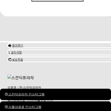
문의하기

공지사항

보도자료

상호명 : (주)스칸딕프라자
대표이사 : 최종훈
스칸딕프라자 인스타그램
사업자등록번호 : 107-87-65552
사업자정보확인
통신판매번호 : 2014-서울구로-0702
서울특별시 서초구 반포대로30길81 1202호 (서초동,웅진타워)
식물성음료 인스타그램
전화번호 : 02-856-8700