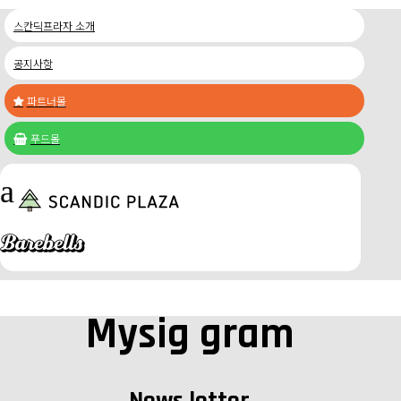
스칸딕프라자 소개
공지사항
파트너몰

푸드몰

a
Mysig gram
News letter