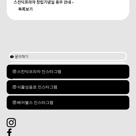
스칸딕프라자 창립기념일 휴무 안내
»
목록보기
문의하기

공지사항

스칸딕프라자 인스타그램
보도자료

식물성음료 인스타그램
베어벨스 인스타그램

