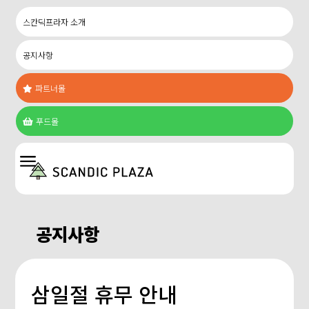
스칸딕프라자 소개
공지사항
파트너몰

푸드몰

a
공지사항
삼일절 휴무 안내