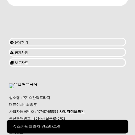
문의하기

공지사항

보도자료

상호명 : (주)스칸딕프라자
대표이사 : 최종훈
사업자등록번호 : 107-87-65552
사업자정보확인
통신판매번호 : 2014-서울구로-0702
서울특별시 서초구 반포대로30길81 1202호 (서초동,웅진타워)
스칸딕프라자 인스타그램
전화번호 : 02-856-8700