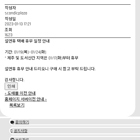
작성자
scandicplaza
작성일
2023-01-13 17:21
조회
1623
설연휴 택배 휴무 일정 안내
기간: 01/19(목)~01/24(화)
* 제주 및 도서산간 지역은 01/17(화)부터 휴무
설연휴 휴무 안내 드리오니 구매 시 참고 부탁 드립니다.
감사합니다.
인쇄
«
도매몰 이전 안내
홈페이지 서버이전 안내
»
목록보기
문의하기

공지사항

보도자료
