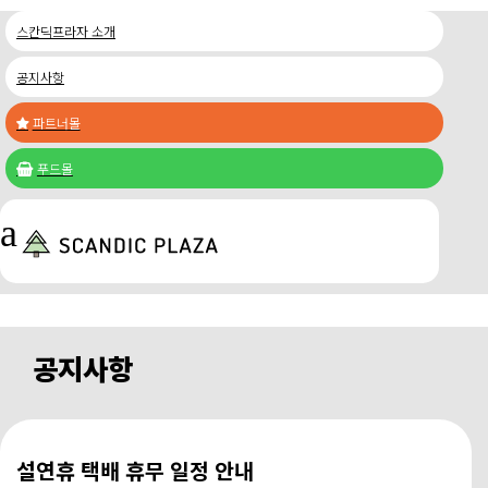
스칸딕프라자 소개
공지사항
파트너몰

푸드몰

a
공지사항
설연휴 택배 휴무 일정 안내