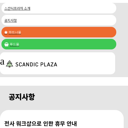
스칸딕프라자 소개
공지사항
파트너몰

푸드몰

a
공지사항
전사 워크샵으로 인한 휴무 안내