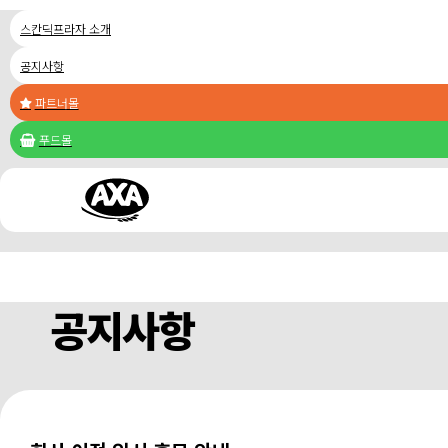
스칸딕프라자 소개
공지사항
파트너몰

푸드몰

공지사항