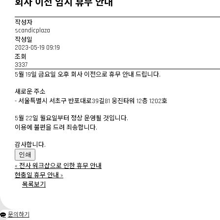
회사 이전 임시 휴무 안내
작성자
scandicplaza
작성일
2023-05-19 09:19
조회
3337
5월 19일 금요일 오후 회사 이전으로 휴무 안내 드립니다.
새로운 주소
- 서울특별시 서초구 반포대로39길81 웅진타워 12층 1202호
5월 22일 월요일부터 정상 운영될 것입니다.
이용에 불편을 드려 죄송합니다.
감사합니다.
인쇄
«
전사 워크샵으로 인한 휴무 안내
현충일 휴무 안내
»
목록보기
문의하기
