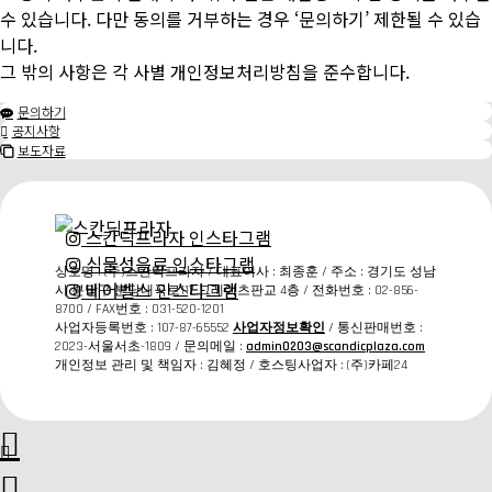
수 있습니다. 다만 동의를 거부하는 경우 ‘문의하기’ 제한될 수 있습
니다.
그 밖의 사항은 각 사별 개인정보처리방침을 준수합니다.
문의하기

공지사항

보도자료

스칸딕프라자 인스타그램
식물성음료 인스타그램
상호명 : (주)스칸딕프라자 / 대표이사 : 최종훈 / 주소 :
경기도 성남
베어벨스 인스타그램
시 분당구 분당내곡로117 그레이츠판교 4층
/ 전화번호 : 02-856-
8700 / FAX번호 : 031-520-1201
사업자등록번호 : 107-87-65552
사업자정보확인
/ 통신판매번호 :
2023-서울서초-1809 / 문의메일 :
admin0203@scandicplaza.com
개인정보 관리 및 책임자 : 김혜정 / 호스팅사업자 : (주)카페24


