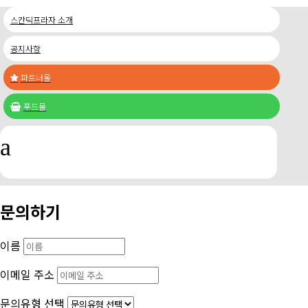
스칸딕프라자 소개
공지사항
파트너몰

푸드몰

a
문의하기
이름
이메일 주소
문의유형 선택